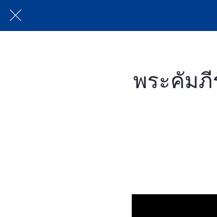
พระคัมภีร