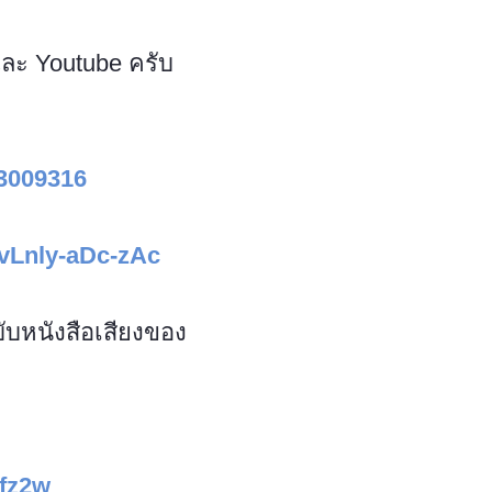
และ Youtube ครับ
3009316
vLnly-aDc-zAc
บหนังสือเสียงของ
fz2w