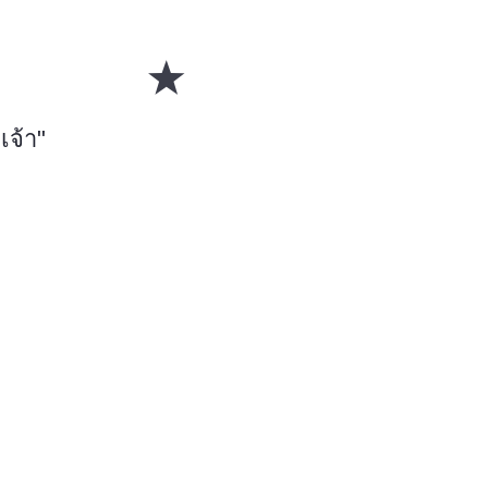
เจ้า"