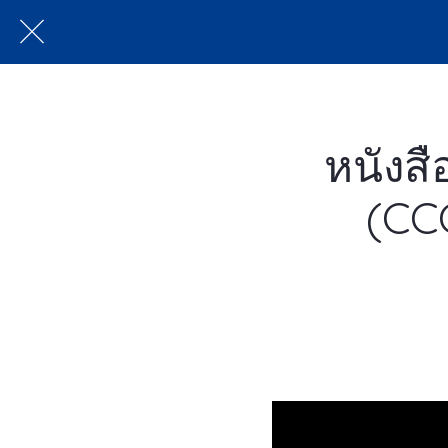
หนังส
(CCC