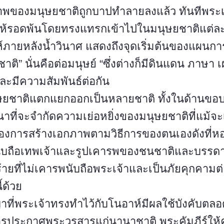
าพของมนุษยชาติถูกบาปทำลายลงแล้ว ทันทีพระเ
ห้รอดพ้นโดยทรงแทรกเข้าไปในมนุษยชาติแต่ละส
์ภายหลังน้ำวินาศ แสดงถึงจุดเริ่มต้นของแผนกา
าติ” นั่นคือต่อมนุษย์ “ซึ่งต่างก็มีดินแดน ภาษา
และมีความสัมพันธ์ต่อกัน
ุษยชาติแตกแยกออกเป็นหลายชาติ ทั้งในด้านขอ
นาที่จะจำกัดความเย่อหยิ่งของมนุษยชาติที่แม้จะเ
ต้องการสร้างเอกภาพตามวิธีการของตนเองดังที่ห
ับถือเทพเจ้าและรูปเคารพของชนชาติและบรรดาผู
วร้ายที่ไม่เคารพนับถือพระเจ้าและเป็นภัยคุกคาม
้ด้วย
ที่พระเจ้าทรงทำไว้กับโนอาห์มีผลใช้บังคับตล
ารประกาศพระวรสารแก่นานาชาติ พระคัมภีร์ให้