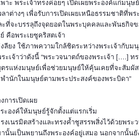
ฉพาะ พระเจ้าทรงค่อยๆ เปิดเผยพระองค์แก่มนุษ
ลาต่างๆ เพื่อรับการเปิดเผยเหนือธรรมชาติที่พ
ละที่จะบรรลุถึงจุดยอดในพระบุคคลและพันธกิจ
ย์ คือพระเยซูคริสตเจ้า
ห่งลียง ใช้ภาพความใกล้ชิดระหว่างพระเจ้ากับมนุ
พระเจ้าว่าดังนี้ “พระวจนาตถ์ของพระเจ้า [….] ทร
รแห่งมนุษย์เพื่อช่วยมนุษย์ให้คุ้นเคยที่จะสัมผั
่จะพำนักในมนุษย์ตามพระประสงค์ของพระบิดา”
ของการเปิดเผย
งค์ให้มนุษย์รู้จักตั้งแต่แรกเริ่ม
งเนรมิตสร้างและทรงค้ำชูสรรพสิ่งไว้ด้วยพระวจ
มานั้นเป็นพยานถึงพระองค์อยู่เสมอ นอกจากนั้น