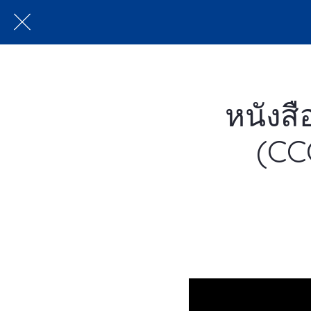
หนังส
(CCC