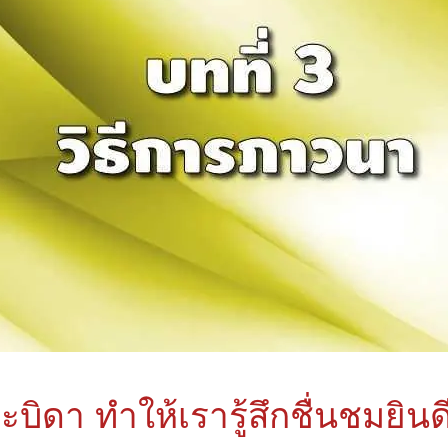
บิดา ทําให้เรารู้สึกชื่นชมยินด