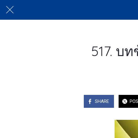
517. บท
SHARE
PO