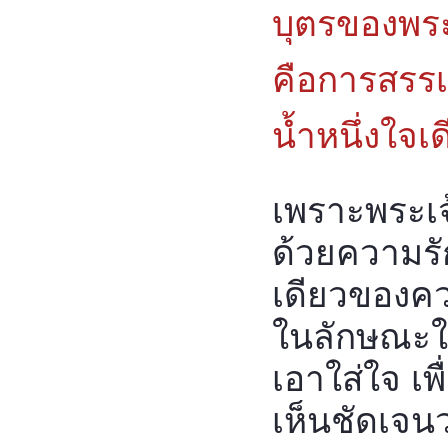
บุตรของพระ
คือการสรรเส
น้ำหนึ่งใจเ
เพราะพระเจ
ด้วยความรั
เดียวของควา
ในลักษณะให
เอาใส่ใจ เพ
เห็นชัดเจน