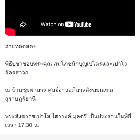
ถ่ายทอดสด+
พิธีบูชาขอบพระคุณ สมโภชนักบุญเปโตรและเปาโล
อัครสาวก
ณ บ้านชุมพาบาล ศูนย์งานอภิบาลสังฆมณฑล
สุราษฎร์ธานี
พระสังฆราชเปาโล ไตรรงค์ มุลตรี เป็นประธานในพิธี
เวลา 17:30 น.