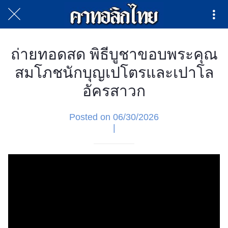
ถ่ายทอดสด พิธีบูชาขอบพระคุณ
สมโภชนักบุญเปโตรและเปาโล
อัครสาวก
Posted on 06/30/2026
|